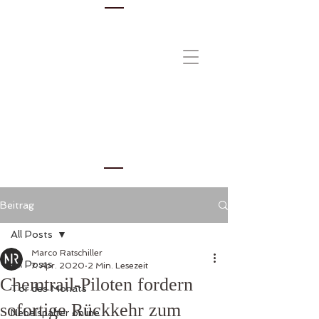
Beitrag
All Posts
Marco Ratschiller
All Posts
7. Apr. 2020
2 Min. Lesezeit
Chemtrail-Piloten fordern
Tor des Monats
sofortige Rückkehr zum
Nebelspalter online