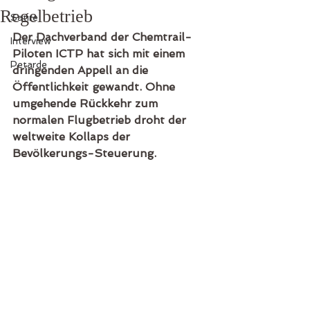
Regelbetrieb
Satire
Der Dachverband der Chemtrail-
Interview
Piloten ICTP hat sich mit einem 
Petarde
dringenden Appell an die 
Öffentlichkeit gewandt. Ohne 
umgehende Rückkehr zum 
normalen Flugbetrieb droht der 
weltweite Kollaps der 
Bevölkerungs-Steuerung.