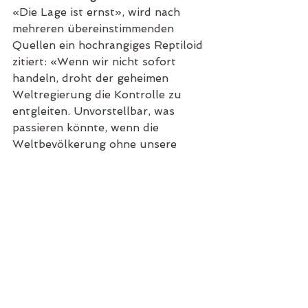
«Die Lage ist ernst», wird nach 
mehreren übereinstimmenden 
Quellen ein hochrangiges Reptiloid 
zitiert: «Wenn wir nicht sofort 
handeln, droht der geheimen 
Weltregierung die Kontrolle zu 
entgleiten. Unvorstellbar, was 
passieren könnte, wenn die 
Weltbevölkerung ohne unsere 
Interventionsmöglichkeiten mit 
einer grösseren Krise wie einer 
Pandemie oder einer Rezession 
konfrontiert würde.»
Zuerst erschienen am 7. April  
2020 auf Nebelspalter online
Nebelspalter online
Satire