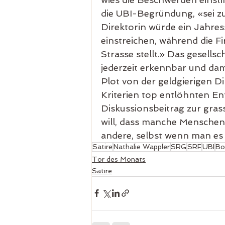
die UBI-Begründung, «sei zu
Direktorin würde ein Jahress
einstreichen, während die Fi
Strasse stellt.» Das gesells
jederzeit erkennbar und dami
Plot von der geldgierigen Di
Kriterien top entlöhnten Ent
Diskussionsbeitrag zur gras
will, dass manche Menschen 
andere, selbst wenn man es
Satire
Nathalie Wappler
SRG
SRF
UBI
Bo
Tor des Monats
Satire